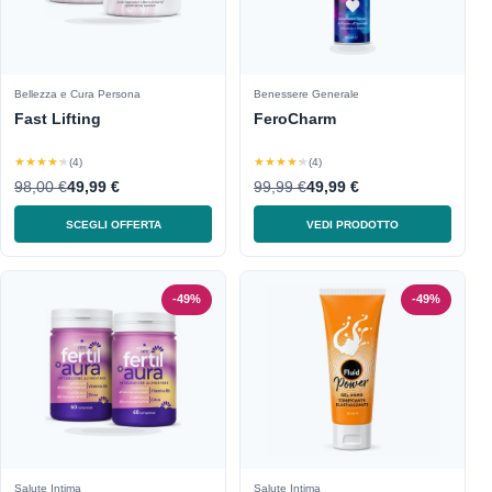
Bellezza e Cura Persona
Benessere Generale
Fast Lifting
FeroCharm
★★★★★
★★★★★
(4)
(4)
98,00 €
49,99 €
99,99 €
49,99 €
SCEGLI OFFERTA
VEDI PRODOTTO
-49%
-49%
Salute Intima
Salute Intima