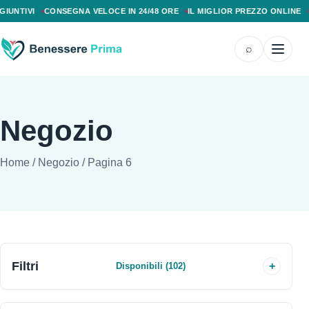
PAGAMENTO ALLA CONSEGNA, SPEDIZIONE SENZA COSTI AGGIUNTIVI, CONS
NTIVI
CONSEGNA VELOCE IN 24/48 ORE
IL MIGLIOR PREZZO ONLINE
PA
⌕
Negozio
Home
/
Negozio
/
Pagina 6
Filtri
Disponibili (102)