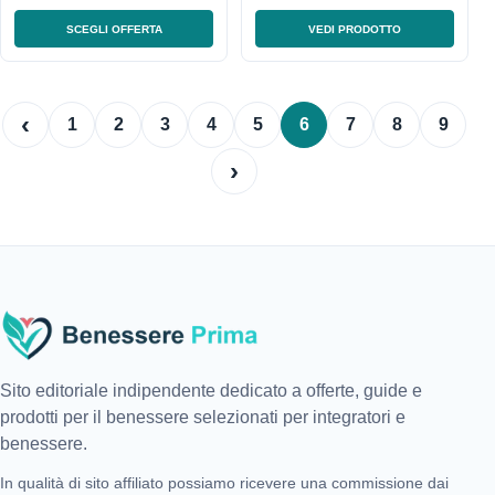
SCEGLI OFFERTA
VEDI PRODOTTO
‹
1
2
3
4
5
6
7
8
9
›
Sito editoriale indipendente dedicato a offerte, guide e
prodotti per il benessere selezionati per integratori e
benessere.
In qualità di sito affiliato possiamo ricevere una commissione dai