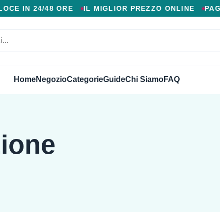
 AGGIUNTIVI, CONSEGNA VELOCE IN 24/48 ORE, MIGL
E IN 24/48 ORE
IL MIGLIOR PREZZO ONLINE
PAGA
Home
Negozio
Categorie
Guide
Chi Siamo
FAQ
zione