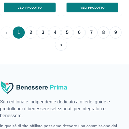
VEDI PRODOTTO
VEDI PRODOTTO
‹
1
2
3
4
5
6
7
8
9
›
Sito editoriale indipendente dedicato a offerte, guide e
prodotti per il benessere selezionati per integratori e
benessere.
In qualità di sito affiliato possiamo ricevere una commissione dai