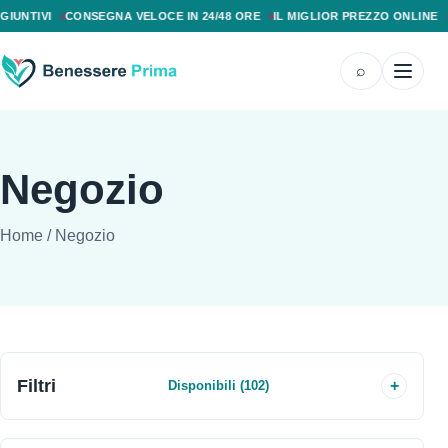
PAGAMENTO ALLA CONSEGNA, SPEDIZIONE SENZA COSTI AGGIUNTIVI, CONS
NTIVI
CONSEGNA VELOCE IN 24/48 ORE
IL MIGLIOR PREZZO ONLINE
PA
⌕
Negozio
Home
/
Negozio
Filtri
Disponibili (102)