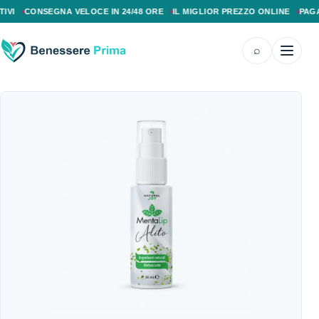
PAGAMENTO ALLA CONSEGNA, SPEDIZIONE SENZA COSTI AGGIUNTIVI, CONS
CONSEGNA VELOCE IN 24/48 ORE
IL MIGLIOR PREZZO ONLINE
PAGAMENT
⌕