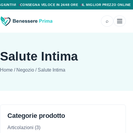
PAGAMENTO ALLA CONSEGNA, SPEDIZIONE SENZA COSTI AGGIUNTIVI, CONS
NTIVI
CONSEGNA VELOCE IN 24/48 ORE
IL MIGLIOR PREZZO ONLINE
P
⌕
Salute Intima
Home
/
Negozio
/
Salute Intima
Categorie prodotto
Articolazioni
(3)