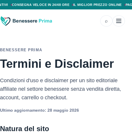
PAGAMENTO ALLA CONSEGNA, SPEDIZIONE SENZA COSTI AGGIUNTIVI, CONS
CONSEGNA VELOCE IN 24/48 ORE
IL MIGLIOR PREZZO ONLINE
PAGAMEN
⌕
BENESSERE PRIMA
Termini e Disclaimer
Condizioni d'uso e disclaimer per un sito editoriale
affiliate nel settore benessere senza vendita diretta,
account, carrello o checkout.
Ultimo aggiornamento: 28 maggio 2026
Natura del sito