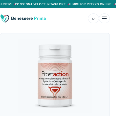
PAGAMENTO ALLA CONSEGNA, SPEDIZIONE SENZA COSTI AGGIUNTIVI, CONS
IVI
CONSEGNA VELOCE IN 24/48 ORE
IL MIGLIOR PREZZO ONLINE
PAGA
⌕