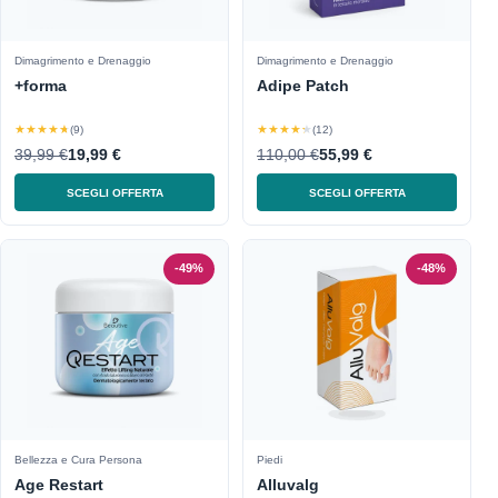
Dimagrimento e Drenaggio
Dimagrimento e Drenaggio
+forma
Adipe Patch
★★★★★
★★★★★
(9)
(12)
39,99 €
19,99 €
110,00 €
55,99 €
SCEGLI OFFERTA
SCEGLI OFFERTA
-49%
-48%
Bellezza e Cura Persona
Piedi
Age Restart
Alluvalg