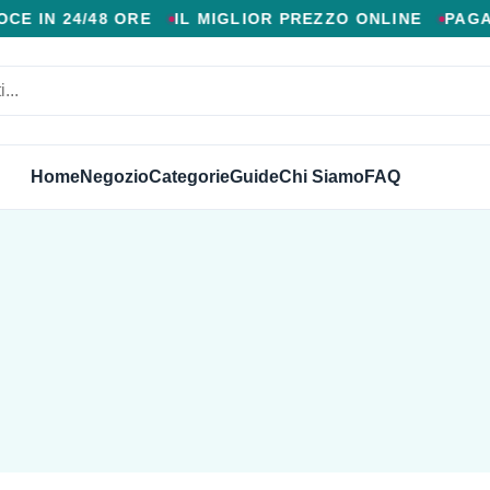
 AGGIUNTIVI, CONSEGNA VELOCE IN 24/48 ORE, MIGL
 IN 24/48 ORE
IL MIGLIOR PREZZO ONLINE
PAGAM
Home
Negozio
Categorie
Guide
Chi Siamo
FAQ