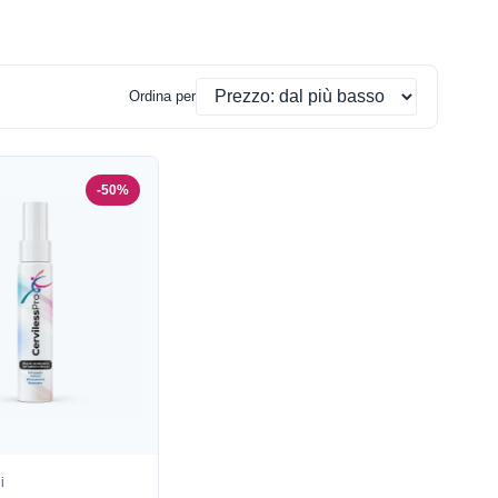
Ordina per
-50%
i