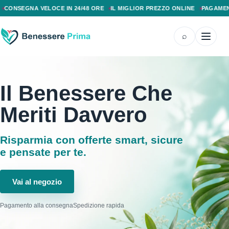
PAGAMENTO ALLA CONSEGNA, SPEDIZIONE SENZA COSTI AGGIUNTIVI, CONS
ELOCE IN 24/48 ORE
IL MIGLIOR PREZZO ONLINE
PAGAMENTO ALLA C
⌕
Il Benessere Che
Meriti Davvero
Risparmia con offerte smart, sicure
e pensate per te.
Vai al negozio
Pagamento alla consegna
Spedizione rapida