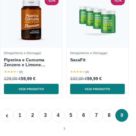
-53%
-41%
Dimagrimento e Drenaggio
Dimagrimento e Drenaggio
Piperina e Curcuma
SaxaFit
Zenzero e Limone
Premium
★★★★★
★★★★★
(9)
(4)
129,00 €
59,99 €
102,00 €
59,99 €
VEDI PRODOTTO
VEDI PRODOTTO
‹
1
2
3
4
5
6
7
8
9
›