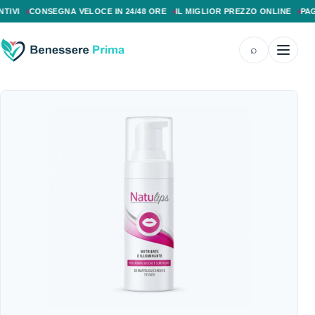
PAGAMENTO ALLA CONSEGNA, SPEDIZIONE SENZA COSTI AGGIUNTIVI, CONS
CONSEGNA VELOCE IN 24/48 ORE
IL MIGLIOR PREZZO ONLINE
PAGAMEN
⌕