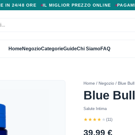
 AGGIUNTIVI, CONSEGNA VELOCE IN 24/48 ORE, MIGL
48 ORE
IL MIGLIOR PREZZO ONLINE
PAGAMENTO AL
Home
Negozio
Categorie
Guide
Chi Siamo
FAQ
Home
/
Negozio
/ Blue Bull
Blue Bul
Salute Intima
★★★★★
(11)
39,99 €