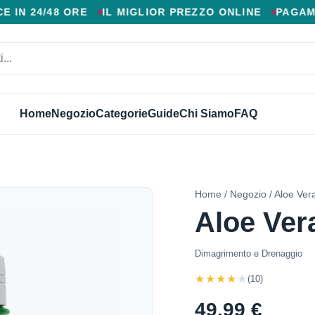
 AGGIUNTIVI, CONSEGNA VELOCE IN 24/48 ORE, MIGL
48 ORE
IL MIGLIOR PREZZO ONLINE
PAGAMENTO A
Home
Negozio
Categorie
Guide
Chi Siamo
FAQ
Home
/
Negozio
/ Aloe Vera
Aloe Vera
Dimagrimento e Drenaggio
★★★★★
(10)
49,99 €