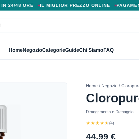
 AGGIUNTIVI, CONSEGNA VELOCE IN 24/48 ORE, MIGL
 ORE
IL MIGLIOR PREZZO ONLINE
PAGAMENTO ALL
Home
Negozio
Categorie
Guide
Chi Siamo
FAQ
Home
/
Negozio
/ Cloropu
Cloropu
Dimagrimento e Drenaggio
★★★★★
(4)
44,99 €