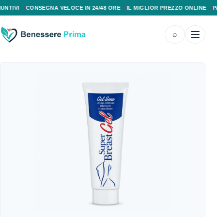
PAGAMENTO ALLA CONSEGNA, SPEDIZIONE SENZA COSTI AGGIUNTIVI, CONS
I
CONSEGNA VELOCE IN 24/48 ORE
IL MIGLIOR PREZZO ONLINE
PAGAM
⌕