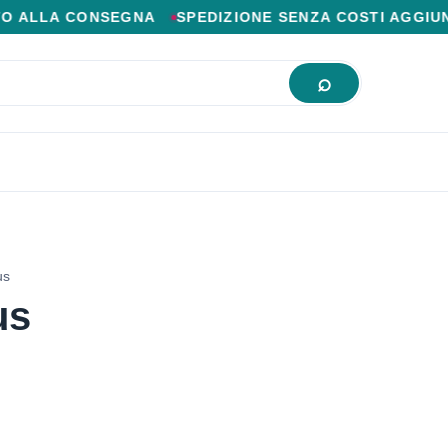
IOR PREZZO ONLINE.
CONSEGNA
SPEDIZIONE SENZA COSTI AGGIUNTIVI
C
us
us