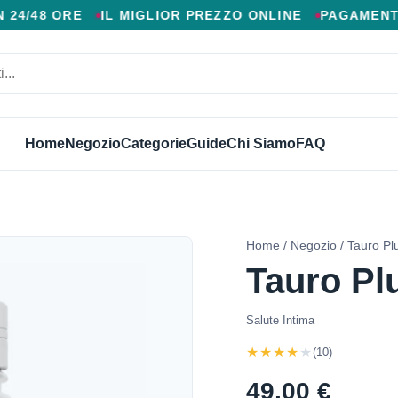
 AGGIUNTIVI, CONSEGNA VELOCE IN 24/48 ORE, MIGL
ORE
IL MIGLIOR PREZZO ONLINE
PAGAMENTO ALLA 
Home
Negozio
Categorie
Guide
Chi Siamo
FAQ
Home
/
Negozio
/ Tauro Pl
Tauro Pl
Salute Intima
★★★★★
(10)
49,00 €