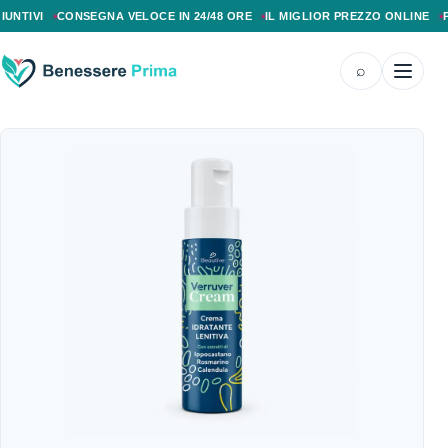
PAGAMENTO ALLA CONSEGNA, SPEDIZIONE SENZA COSTI AGGIUNTIVI, CONS
VI
CONSEGNA VELOCE IN 24/48 ORE
IL MIGLIOR PREZZO ONLINE
PAGAM
⌕