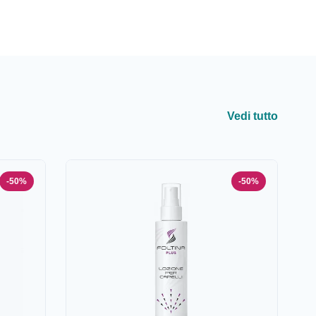
Vedi tutto
-50%
-50%