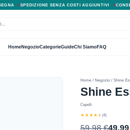
 AGGIUNTIVI, CONSEGNA VELOCE IN 24/48 ORE, MIGL
SPEDIZIONE SENZA COSTI AGGIUNTIVI
CONSEGNA VEL
Home
Negozio
Categorie
Guide
Chi Siamo
FAQ
Home
/
Negozio
/ Shine E
Shine E
Capelli
★★★★★
(4)
59,98 €
49,99