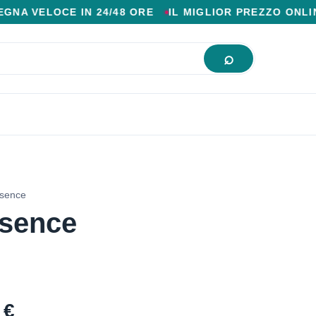
IOR PREZZO ONLINE.
OCE IN 24/48 ORE
IL MIGLIOR PREZZO ONLINE
PA
ssence
ssence
 €