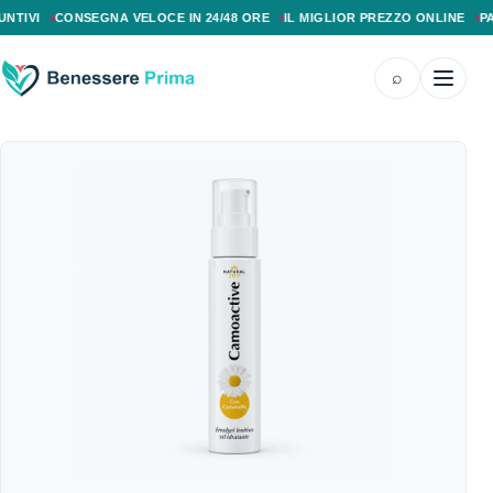
PAGAMENTO ALLA CONSEGNA, SPEDIZIONE SENZA COSTI AGGIUNTIVI, CONS
I
CONSEGNA VELOCE IN 24/48 ORE
IL MIGLIOR PREZZO ONLINE
PAGAME
⌕