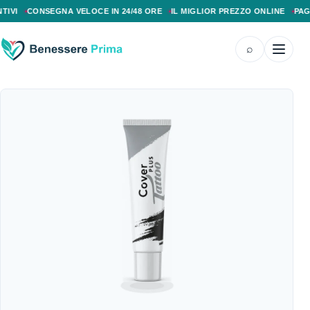
PAGAMENTO ALLA CONSEGNA, SPEDIZIONE SENZA COSTI AGGIUNTIVI, CONS
CONSEGNA VELOCE IN 24/48 ORE
IL MIGLIOR PREZZO ONLINE
PAGAMEN
⌕