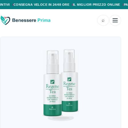
PAGAMENTO ALLA CONSEGNA, SPEDIZIONE SENZA COSTI AGGIUNTIVI, CONS
CONSEGNA VELOCE IN 24/48 ORE
IL MIGLIOR PREZZO ONLINE
PAGAME
⌕