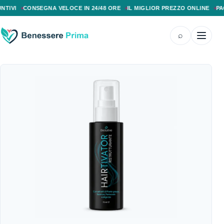
PAGAMENTO ALLA CONSEGNA, SPEDIZIONE SENZA COSTI AGGIUNTIVI, CONS
CONSEGNA VELOCE IN 24/48 ORE
IL MIGLIOR PREZZO ONLINE
PAGAME
⌕