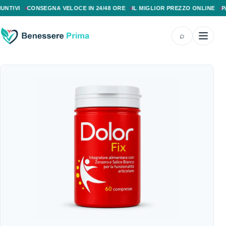
PAGAMENTO ALLA CONSEGNA, SPEDIZIONE SENZA COSTI AGGIUNTIVI, CONS
VI
CONSEGNA VELOCE IN 24/48 ORE
IL MIGLIOR PREZZO ONLINE
PAGAM
⌕