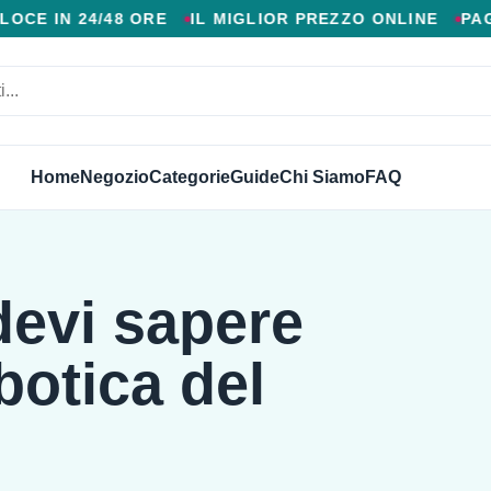
 AGGIUNTIVI, CONSEGNA VELOCE IN 24/48 ORE, MIGL
 IN 24/48 ORE
IL MIGLIOR PREZZO ONLINE
PAGAM
Home
Negozio
Categorie
Guide
Chi Siamo
FAQ
devi sapere
botica del